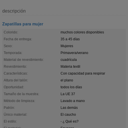
descripción
Zapatillas para mujer
Colorido:
muchos colores disponibles
Fecha de entrega:
35 a 45 días
Sexo:
Mujeres
Temporada:
Primavera/verano
Material de revestimiento:
cuadrícula
Revestimiento:
Materia textil
Características:
Con capacidad para respirar
Altura del talón:
el plano
Oportunidad:
todos los días
Tamaño de la muestra:
La UE 37
Método de limpieza:
Lavado a mano
Patrón:
Las demás
Único material:
El caucho
El estilo:
- ¿ Qué es?