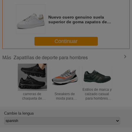
Nuevo cuero genuino suela
superior de goma zapatos de
hombre zapatos blancos zapatos
de aumento de altura zapatillas
de deporte de hombre zapatos de
Continuar
cuero casual
Zapatillas de deporte para hombres
Más
Calzado de
Diseño de marca
Estilos de marca y
Calzado in
carreras de
Sneakers de
calzado casual
parte sup
chaqueta de
moda para
para hombres,
PU, suela e
carbono Calzado
hombres Fly
talla 40-45
TPR, tama
deportivo para
Tejidos Calzado
45
hombres Calzado
deportivo
Cambie la lengua
deportivo para
transpirable Oem
estudiantes
Calzado de correr
Juvenil Maratón
personalizado
de vuelo Calzado
para hombres