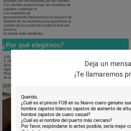
acuerdo con los requisitos de los clientes.
Los clientes proporcionan las muestras de
zapatos y explican el
Los requisitos de
procesamiento.Mejoraremos la escasez de
detalles de las muestras para garantizar la
calidad de los productos hasta el final del
proceso.
El cliente está satisfecho.
¿Por qué elegirnos?
120 años de experiencia como proveedor profesional de calzado
2. OEM y ODM. Diseñadores experimentados para diseños a medida
Deja un mensa
3Grupo de muestras profesionales para apoyar el servicio de muestras
rápidas
¡Te llamaremos pr
4Equipo de control de calidad, 100% inspeccionar todos los productos antes
de empacar