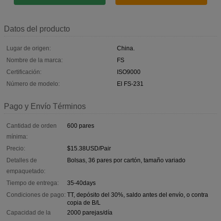
Datos del producto
Lugar de origen:
China.
Nombre de la marca:
FS
Certificación:
ISO9000
Número de modelo:
El FS-231
Pago y Envío Términos
Cantidad de orden
600 pares
mínima:
Precio:
$15.38USD/Pair
Detalles de
Bolsas, 36 pares por cartón, tamaño variado
empaquetado:
Tiempo de entrega:
35-40days
Condiciones de pago:
TT, depósito del 30%, saldo antes del envío, o contra
copia de B/L
Capacidad de la
2000 parejas/día