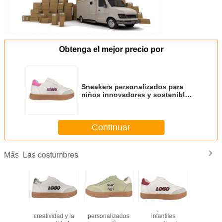
Obtenga el mejor precio por
Sneakers personalizados para
niños innovadores y sostenibles
de Changshun
Continuar
Las costumbres
Más
Zapatillas
Hechos para la
Hechos para la
Hechos para la
infantiles
creatividad y la
creatividad y la
creatividad y la