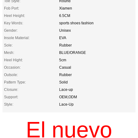
Toe Style:
Round
Fob Port:
Xiamen
Heel Height:
6.5CM
Key Words:
sports shoes fashion
Gender:
Unisex
Insole Material:
EVA
Sole:
Rubber
Mesh:
BLUE/ORANGE
Heel Hight:
5cm
Occasion:
Casual
Outsole:
Rubber
Pattern Type:
Solid
Closure:
Lace-up
Support:
OEM,ODM
Style:
Lace-Up
El nuevo