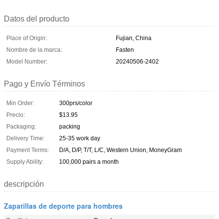
Datos del producto
Place of Origin:
Fujian, China
Nombre de la marca:
Fasten
Model Number:
20240506-2402
Pago y Envío Términos
Min Order:
300prs/color
Precio:
$13.95
Packaging:
packing
Delivery Time:
25-35 work day
Payment Terms:
D/A, D/P, T/T, L/C, Western Union, MoneyGram
Supply Ability:
100,000 pairs a month
descripción
Zapatillas de deporte para hombres